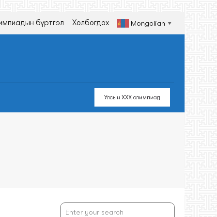
импиадын бүртгэл
Холбогдох
Mongolian
▼
Улсын XXX олимпиад