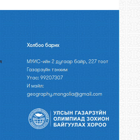
Холбоо барих
л
МУИС-ийн 2 дугаар байр, 227 тоот
Газарзүйн тэнхим
Утас: 99207307
И мэйл:
geography.mongolia@gmail.com