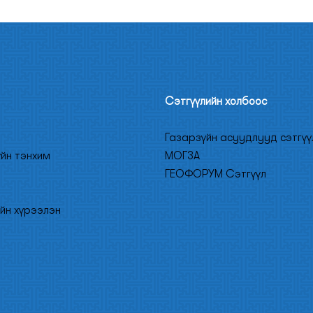
Сэтгүүлийн холбоос
Газарзүйн асуудлууд сэтгүү
үйн тэнхим
МОГЗА
ГЕОФОРУМ Сэтгүүл
йн хүрээлэн