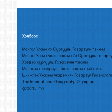
Холбооc
Монгол Улсын Их Сургууль, Газарзүйн тэнхим
Монгол Улсын Боловсролын Их Сургууль, Газарз
Ховд их сургууль, Газарзүйн тэнхим
Монголын газарзүйн боловсролын нийгэмлэг
Шинжлэх Ухааны Академийн Газарзүй Геоэкологи
The International Geography Olympiad
gazarzui.mn