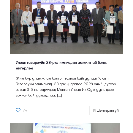
Улсын газарзүйн 28-р олимпиадын амжилттай болж
өнгөрлөө
Жил бүр уламжлал болгон зохион байгуулдаг Улсын
Газарзүйн олимпиад 28 дахь удаагаа 2024 оны 4 дүгээр
сарын 3-5-ны өдрүүдэд Монгол Улсын Их Сургууль дээр
зохион байгуулагдлаа.
[…]
74
Дэлгэрэнгүй