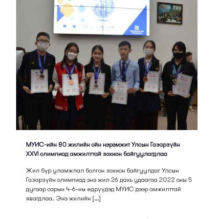
МУИС-ийн 80 жилийн ойн нэрэмжит Улсын Газарзүйн
XXVI олимпиад амжилттай зохион байгуулагдлаа
Жил бүр уламжлал болгон зохион байгуулдаг Улсын
Газарзүйн олимпиад энэ жил 26 дахь удаагаа 2022 оны 5
дугаар сарын 4-6-ны өдрүүдэд МУИС дээр амжилттай
явагдлаа. Энэ жилийн
[…]