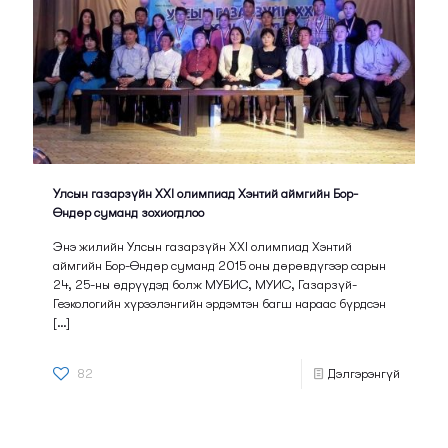
Улсын газарзүйн XXI олимпиад Хэнтий аймгийн Бор-
Өндөр суманд зохиогдлоо
Энэ жилийн Улсын газарзүйн XXI олимпиад Хэнтий
аймгийн Бор-Өндөр суманд 2015 оны дөрөвдүгээр сарын
24, 25-ны өдрүүдэд болж МУБИС, МУИС, Газарзүй-
Геэкологийн хүрээлэнгийн эрдэмтэн багш нараас бүрдсэн
[…]
82
Дэлгэрэнгүй