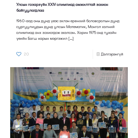
Улсын газарзүйн XXIV олимпиад амжилттай зохион
байгуулагдлаа
1960-аад оны дунд үеэс эхлэн ерөнхий боловсролын дунд
сургуулиудын дунд улсын Математик, Монгол хэлний
олимпиад анх зохиогдож эхэлсэн. Харин 1975 онд тухайн
үеийн Багш нарын мэргэжил
[…]
20
Дэлгэрэнгүй