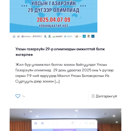
Улсын газарзүйн 29-р олимпиадын амжилттай болж
өнгөрлөө
Жил бүр уламжлал болгон зохион байгуулдаг Улсын
Газарзүйн олимпиад 29 дахь удаагаа 2025 оны 4 дүгээр
сарын 7-9-ний өдрүүдэд Монгол Улсын Боловсролын Их
Сургууль дээр зохион
[…]
4
Дэлгэрэнгүй