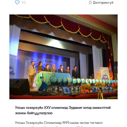
92
Дэлгэрэнгүй
Улсын газарзүйн XXV олимпиад Эрдэнэт хотод амжилттай
зохион байгуулагдлаа
Улсын Газарзүйн Олимпиад 1995 оноос эхлэн тогтмол