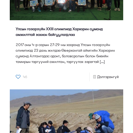
Улсын газарзүйн XXIII олимпиад Хархорин суманд
амжилттай зохион байгуулагдлаа
2017 оны 4-р сарын 27-29-ны хооронд Улсын газарзүйн
олимпиад 23 дахь жилдээ Өвөрхангай аймгийн Хархорин
суманд Алтангадас одонт, боловсролын болон биеийн
тамирын тэргүүний ажилтан, тэргүүлэх зэрэгтэй
[…]
46
Дэлгэрэнгүй