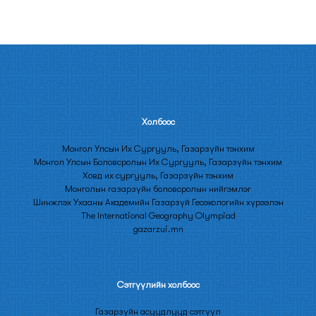
Холбооc
Монгол Улсын Их Сургууль, Газарзүйн тэнхим
Монгол Улсын Боловсролын Их Сургууль, Газарзүйн тэнхим
Ховд их сургууль, Газарзүйн тэнхим
Монголын газарзүйн боловсролын нийгэмлэг
Шинжлэх Ухааны Академийн Газарзүй Геоэкологийн хүрээлэн
The International Geography Olympiad
gazarzui.mn
Сэтгүүлийн холбоос
Газарзүйн асуудлууд сэтгүүл