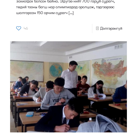
зохиогдох болсон байна. Эдүгээ нийт 700 гаруй сурагч,
төдий тооны багш нар олимпиадад оролцож, тэдгээрээс
шалгарсан 150 орчим сурагч
[…]
46
Дэлгэрэнгүй