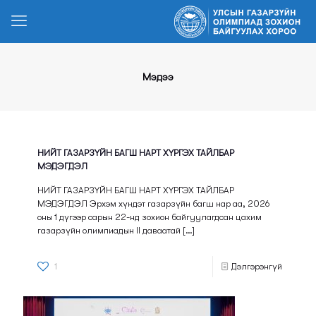
Мэдээ
НИЙТ ГАЗАРЗҮЙН БАГШ НАРТ ХҮРГЭХ ТАЙЛБАР
МЭДЭГДЭЛ
НИЙТ ГАЗАРЗҮЙН БАГШ НАРТ ХҮРГЭХ ТАЙЛБАР
МЭДЭГДЭЛ Эрхэм хүндэт газарзүйн багш нар аа, 2026
оны 1 дүгээр сарын 22-нд зохион байгуулагдсан цахим
газарзүйн олимпиадын II даваатай
[…]
1
Дэлгэрэнгүй