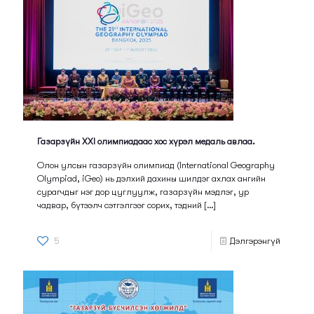
Газарзүйн XXI олимпиадаас хос хүрэл медаль авлаа.
Олон улсын газарзүйн олимпиад (International Geography
Olympiad, iGeo) нь дэлхий дахины шилдэг ахлах ангийн
сурагчдыг нэг дор цуглуулж, газарзүйн мэдлэг, ур
чадвар, бүтээлч сэтгэлгээг сорих, тэдний
[…]
5
Дэлгэрэнгүй