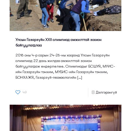
Улсын Газарзүйн XXII олимпиад амжилттай зохион
байгуулагдлаа
2016 оны 4-р сарын 24-26-ны хооронд Улсын Газарзүйн
олимпиад 22 дахь жилдээ амжилттай зохион
байгуулагдаж өндөрлөлөө. Олимпиадыг БСШУЯ, МУИС-
ийн Газарзүйн тэнхим, МУБИС-ийн Газарзүйн тэнхим,
БОНХАЖЯ, Газарзүй-геоэкэологийн
[…]
49
Дэлгэрэнгүй