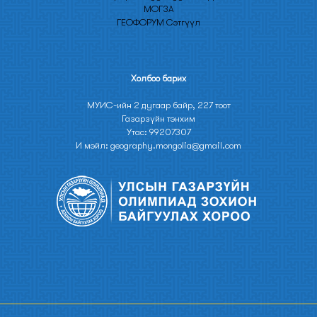
МОГЗА
ГЕОФОРУМ Сэтгүүл
Холбоо барих
МУИС-ийн 2 дугаар байр, 227 тоот
Газарзүйн тэнхим
Утас: 99207307
И мэйл: geography.mongolia@gmail.com