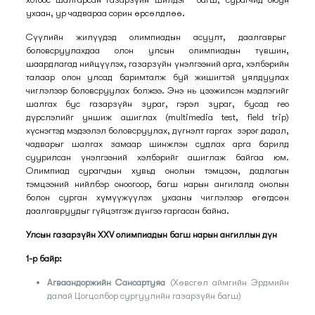
ухаан, ур чадвараа сорин өрсөлдлөө.
Сүүлийн жилүүдэд олимпиадын асуулт, даалгаврыг
боловсруулахдаа олон улсын олимпиадын түвшин,
шаардлагад нийцүүлэх, газарзүйн үнэлгээний арга, хэлбэрийн
талаар олон улсад баримталж буй жишигтэй уялдуулах
чиглэлээр боловсруулах болжээ. Энэ нь цээжилсэн мэдлэгийг
шалгах бус газарзүйн зураг, гэрэл зураг, бусад гео
дүрслэлийг уншиж ашиглах (multimedia test, field trip)
хүснэгтэд мэдээлэл боловсруулах, дүгнэлт гаргах зэрэг дадал,
чадварыг шалгах замаар шинжлэн судлах арга барилд
суурилсан үнэлгээний хэлбэрийг ашиглаж байгаа юм.
Олимпиад сурагчдын хувьд онолын тэмцээн, дадлагын
тэмцээний нийлбэр оноогоор, багш нарын ангилалд онолын
болон сурган хүмүүжүүлэх ухааны чиглэлээр өгөгдсөн
даалгавруудыг гүйцэтгэж дүнгээ гаргасан байна.
Улсын газарзүйн XXV олимпиадын багш нарын ангиллын дүн
1-р байр:
Агваандоржийн Сансартуяа
(Хөвсгөл аймгийн Эрдмийн
далай Цогцолбор сургуулийн газарзүйн багш)