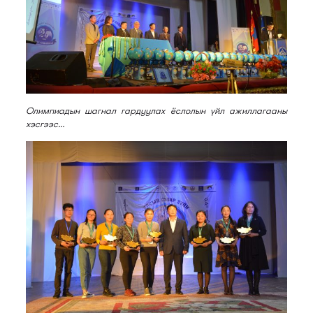
Олимпиадын шагнал гардуулах ёслолын үйл ажиллагааны
хэсгээс…