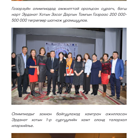
Газарзүйн олимпиадад амжилттай оролцсон сурагч, багш
нарт Эрдэнэт Хотын Засаг Даргын Тамгын Газраас 200 000-
500 000 төгрөгөөр шагнаж урамшуулав.
Олимпиадыг зохион байгуулахад хамтран ажилласан
Эрдэнэт хотын 1-р сургуулийн хамт олонд талархал
илэрхийлье.