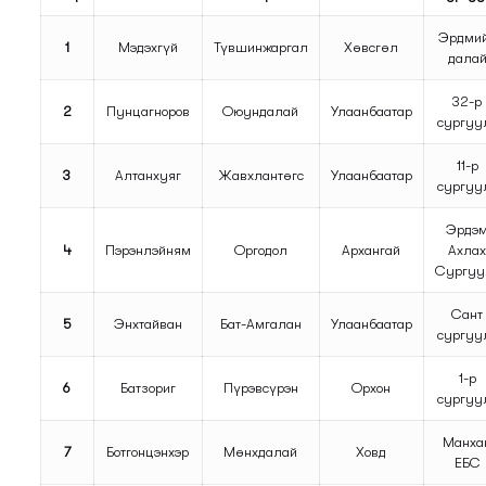
Эрдми
1
Мэдэхгүй
Түвшинжаргал
Хөвсгөл
дала
32-р
2
Пунцагноров
Оюундалай
Улаанбаатар
сургуу
11-р
3
Алтанхуяг
Жавхлантөгс
Улаанбаатар
сургуу
Эрдэ
4
Пэрэнлэйням
Оргодол
Архангай
Ахла
Сургуу
Сант
5
Энхтайван
Бат-Амгалан
Улаанбаатар
сургуу
1-р
6
Батзориг
Пүрэвсүрэн
Орхон
сургуу
Манха
7
Ботгонцэнхэр
Мөнхдалай
Ховд
ЕБС