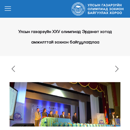
Улсын газарзүйн XXV олимпиад Эрдэнэт хотод
амжилттай зохион байгуулагдлаа