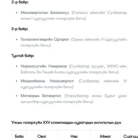
2-р байр:
Мөнхжаргалын Баасанхүү
(Сэлэнгэ аймгийн Сүхбаатар
хотын I сургуулийн газарзүйн багш)
3-р байр:
Галсанжигмэдийн Одгэрэл
(Орхон аймгийн V сургуулийн
газарзүйн багш)
Тусгай байр:
Наранхүүгийн Нямдаваа
(Сүхбаатар дүүрэг, МУИС-ийн
Байгаль Эх Лицей Ахлах сургуулийн газарзүйн багш)
Мэндсайханы Насанжаргал
(Сүхбаатар аймгийн IV
сургуулийн газарзүйн багш)
Мягмарын Батжаргал
(Улаанбаатар хотын Буянт ухаа
цогцолбор сургуулийн газарзүйн багш)
Улсын газарзүйн XXV олимпиадын сурагчдын ангилалын дүн
Байр
Овог
Нэр
Аймаг
Сургуу