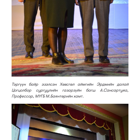
Тэргүүн байр эзэлсэн Хөвсгөл аймгийн Эрдмийн далай
Цогцолбор сургуулийн г
азарзүйн багш А.Сансартуяа,
Профессор, МУГБ М.Баянтөрийн хамт.