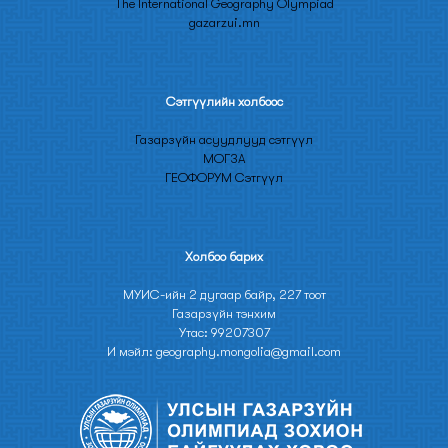
The International Geography Olympiad
gazarzui.mn
Сэтгүүлийн холбоос
Газарзүйн асуудлууд сэтгүүл
МОГЗА
ГЕОФОРУМ Сэтгүүл
Холбоо барих
МУИС-ийн 2 дугаар байр, 227 тоот
Газарзүйн тэнхим
Утас: 99207307
И мэйл: geography.mongolia@gmail.com