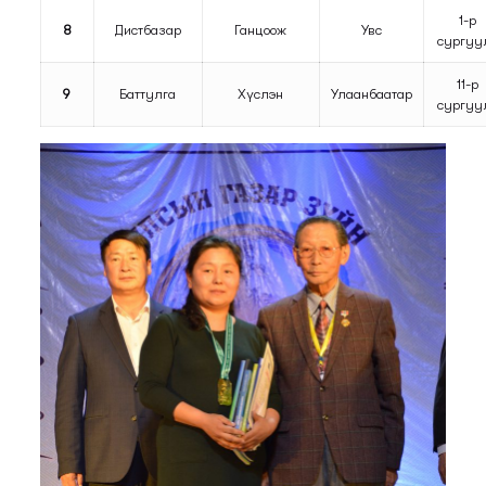
1-р
8
Дистбазар
Ганцоож
Увс
сургуу
11-р
9
Баттулга
Хүслэн
Улаанбаатар
сургуу