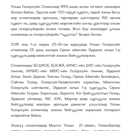
Улсын Газарзүйн Олимпиад 1995 оноос эхлэн тогтмол зохиогдох
болсон байна. Эдүгээ нийт 700 гаруй сурагч, төдий тооны багш
нар олимпиадад оролцож, тэдгээрээс шалгарсан 150 орчим
сурагч их, дээд сургуулийн мэргэжлийн ангид урилгаар элсэн
орж газарзүйчдийн эгнээг тэлжээ. Жил бүр зохиогддог улсын
олимпиад нь газарзүйчдийн “чуулган” болдог билээ.
2019 оны 4-р сарын 25-26-ны өдрүүдэд Улсын Газарзүйн
олимпиад 25 дахь жилдээ Орхон аймгийн Эрдэнэт хотын 1-р
сургууль дээр амжилттай зохион байгуулагдлаа.
Олимпиадыг БСШУСЯ, БОАЖЯ, МУИС-ийн ШУС-ийн Газарзүйн
тэнхим, МУБИС-ийн МБУС-ийн Газарзүйн тэнхим, Эрдэнэт
Хотын Засаг Даргын Тамгын Газар, Орхон Аймгийн Боловсрол,
Соёлын Газар, Газарзүй-Геоэкологийн хүрээлэн, Монголын
Газарзүйн нийгэмлэг, Эрдэнэт хотын 1-р сургууль, Орхон
Аймгийн Газрын Харилцаа, Барилга Хот Байгуулалтын Газар,
Эрдэнэт үйлдвэр, INC ХХК, Маргад дээд сургууль зохион
байгуулахад хамтран оролцож дэмжлэг үзүүлсэнд Улсын
Газарзүйн олимпиад зохион байгуулах хорооноос талархал
илэрхийлж байна.
Энэхүү олимпиадад Монгол Улсын 21 аймаг, Улаанбаатар
хотоос шалгарсан газарзүйн шилдэг багш, сурагчид оюун