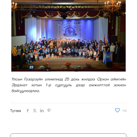
Улсын Газарзүйн олимпиад 25 дахь жилдээ Орхон аймгийн
Эрдэнэт хотын 1-р сургууль дээр амжилттай зохион
байгуулагдлаа.
Түгээх
46