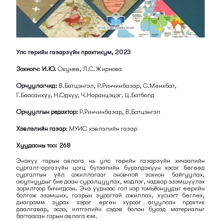
Улс төрийн газарзүйн практикум, 2023
Зохиогч: И.Ю.
Окунев, Л.С.Жирнова
Орчуулагчид:
В.Батцэнгэл, Р.Ринчинбазар, С.Мөнхбат,
Г.Баасанхүү, Н.Одхүү, Ч.Наранцэцэг, Ц.Батболд
Орчуулгын редактор:
Р.Ринчинбазар, В.Батцэнгэл
Хэвлэлийн газар
: МУИС хэвлэлийн газар
Хуудасны тоо: 268
Энэхүү гарын авлага нь улс төрийн газарзүйн хичээлийн
сургалт-аргазүйн цогц бүтээлийн бүрэлдэхүүн хэсэг бөгөөд
сургалтын үйл ажиллагааг оновчтой зохион байгуулах,
оюутнуудыг бие даан суралцуулах, мэдлэг, чадвар эзэмшүүлэх
зорилгоор бичигдсэн. Энэ үүднээс гол нэр томьёонуудыг өөрийн
болгож эзэмших, газрын зурагтай ажиллах, хүснэгт бөглөх,
диаграмм зурах зэрэг өргөн хүрээг агуулсан практик
даалгавар, эсээ, илтгэлийн сэдэв болон бусад материалыг
багтаасан гарын авлага юм.