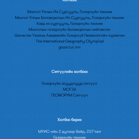
Монгол Улсын Их Сургууль, Газарзүйн тэнхим
Монгол Улсын Боловсролын Их Сургууль, Газарзүйн тэнхим
Ховд их сургууль, Газарзүйн тэнхим
Монголын газарзүйн боловсролын нийгэмлэг
Шинжлэх Ухааны Академийн Газарзүй Геоэкологийн хүрээлэн
The International Geography Olympiad
gazarzui.mn
Сэтгүүлийн холбоос
Газарзүйн асуудлууд сэтгүүл
МОГЗА
ГЕОФОРУМ Сэтгүүл
Холбоо барих
МУИС-ийн 2 дугаар байр, 227 тоот
Газарзүйн тэнхим