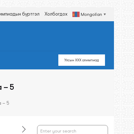
импиадын бүртгэл
Холбогдох
Mongolian
▼
Улсын XXX олимпиад
 – 5
 – 5