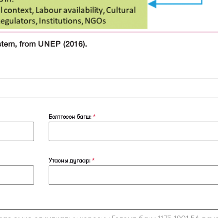
Бэлтгэсэн багш:
*
Утасны дугаар:
*