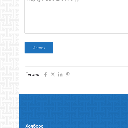
Илгээх
Түгээх
Холбооc