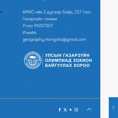
л
МУИС-ийн 2 дугаар байр, 227 тоот
Газарзүйн тэнхим
Утас: 99207307
И мэйл:
geography.mongolia@gmail.com