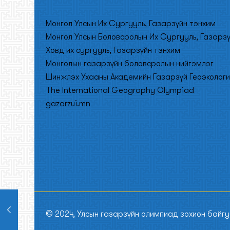
Монгол Улсын Их Сургууль, Газарзүйн тэнхим
Монгол Улсын Боловсролын Их Сургууль, Газарз
Ховд их сургууль, Газарзүйн тэнхим
Монголын газарзүйн боловсролын нийгэмлэг
Шинжлэх Ухааны Академийн Газарзүй Геоэкологи
The International Geography Olympiad
gazarzui.mn
© 2024, Улсын газарзүйн олимпиад зохион байг