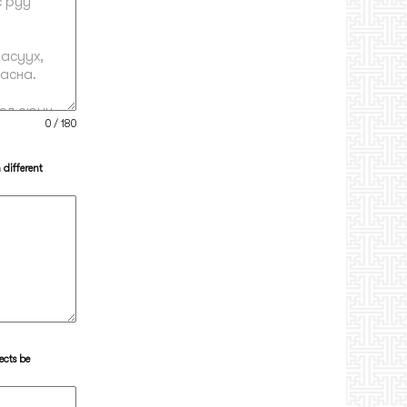
0 / 180
 different
ects be