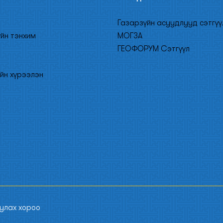
Газарзүйн асуудлууд сэтгүү
үйн тэнхим
МОГЗА
ГЕОФОРУМ Сэтгүүл
йн хүрээлэн
уулах хороо