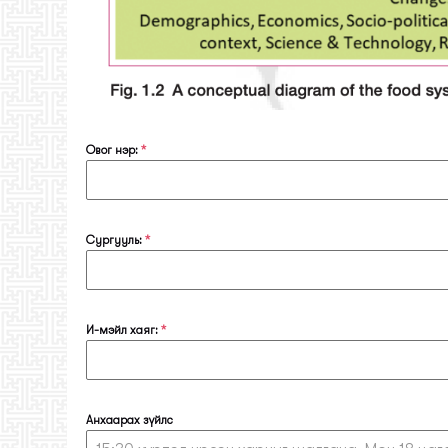
Овог нэр:
*
Сургууль:
*
И-мэйл хаяг:
*
Анхаарах зүйлс