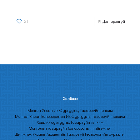
21
Дэлгэрэнгүй
Холбооc
Монгол Улсын Их Сургууль, Газарзүйн тэнхим
Монгол Улсын Боловсролын Их Сургууль, Газарзүйн тэнхим
Ховд их сургууль, Газарзүйн тэнхим
Монголын газарзүйн боловсролын нийгэмлэг
Шинжлэх Ухааны Академийн Газарзүй Геоэкологийн хүрээлэн