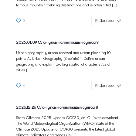
famous mountain trekking destinations and is often cited
[…]
3
Дэлгэрэнгүй
2026.01.09 Олон улсын олимпиадын сунгаа 9
Urban geography, urban renewal and urban planning 10
points A. Urban Geography (3 points) 1. Define urban
geography and explain two key spatial characteristics of
cities
[…]
6
Дэлгэрэнгүй
2025.12.26 Олон улсын олимпиадын сунгаа 8
State-Climate-2025-Update-COP30_en CLick to download
The World Meteorological Organization (WMO) State of the
Climate 2025 Update for COP30 presents the latest global
climate indicators and trends up
[…]