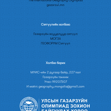
The International Geography Olympiad
gazarzui.mn
Сэтгүүлийн холбоос
Газарзүйн асуудлууд сэтгүүл
МОГЗА
ГЕОФОРУМ Сэтгүүл
Холбоо барих
МУИС-ийн 2 дугаар байр, 227 тоот
Газарзүйн тэнхим
Утас: 99207307
И мэйл: geography.mongolia@gmail.com