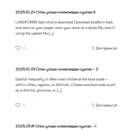
2025.10.24 Олон улсын олимпиадын сунгаа-3
LANDFORMS task click to download Download landform task
and work on your paper, scan your work as a photo file, sent it
using the upload file
[…]
24
Дэлгэрэнгүй
2025.10.03 Олон улсын олимпиадын сунгаа – 2
Spatial inequality is often most visible at the local scale —
within cities, regions, or districts. Choose one local area (such
as a district, province, or
[…]
17
Дэлгэрэнгүй
2025.09.19 Олон улсын олимпиадын сунгаа – 1