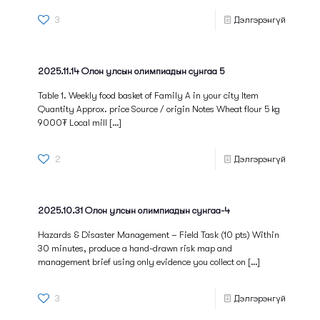
3
Дэлгэрэнгүй
2025.11.14 Олон улсын олимпиадын сунгаа 5
Table 1. Weekly food basket of Family A in your city Item
Quantity Approx. price Source / origin Notes Wheat flour 5 kg
9000₮ Local mill
[…]
2
Дэлгэрэнгүй
2025.10.31 Олон улсын олимпиадын сунгаа-4
Hazards & Disaster Management – Field Task (10 pts) Within
30 minutes, produce a hand-drawn risk map and
management brief using only evidence you collect on
[…]
3
Дэлгэрэнгүй